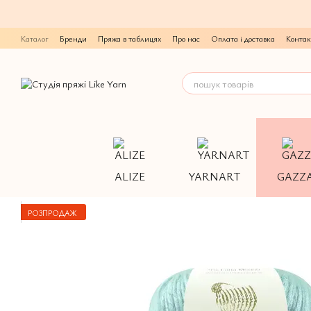
Перейти до основного контенту
Каталог
Бренди
Пряжа в таблицях
Про нас
Оплата і доставка
Контак
ALIZE
YARNART
GAZZ
РОЗПРОДАЖ