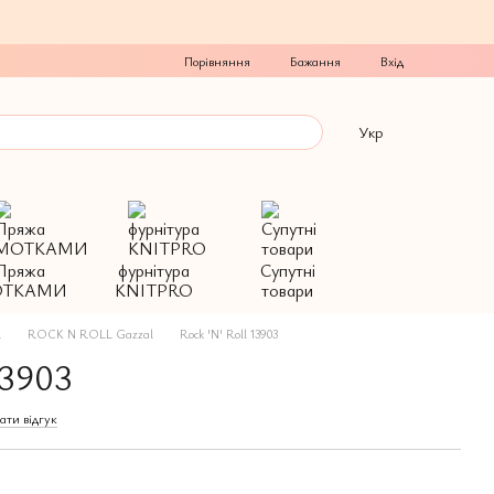
Порівняння
Бажання
Вхід
Укр
Пряжа
фурнітура
Супутні
ТКАМИ
KNITPRO
товари
L
ROCK N ROLL Gazzal
Rock 'N' Roll 13903
13903
ати відгук