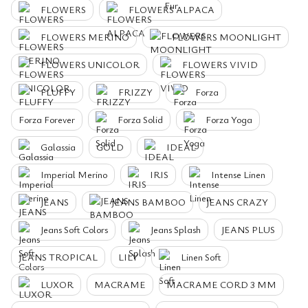
FLOWERS
FLOWERS ALPACA
FLOWERS MERINO
FLOWERS MOONLIGHT
FLOWERS UNICOLOR
FLOWERS VIVID
FLUFFY
FRIZZY
Forza
Forza Forever
Forza Solid
Forza Yoga
Galassia
GOLD
IDEAL
Imperial Merino
IRIS
Intense Linen
JEANS
JEANS BAMBOO
JEANS CRAZY
Jeans Soft Colors
Jeans Splash
JEANS PLUS
JEANS TROPICAL
LILY
Linen Soft
LUXOR
MACRAME
MACRAME CORD 3 MM