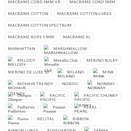
MACRAME CORD 3MM VR
MACRAME CORD 5MM
MACRAME COTTON
MACRAME COTTON LUREX
MACRAME COTTON SPECTRUM
MACRAME ROPE 5 MM
MACRAME XL
MANHATTAN
MARSHMALLOW
MELODY
Metallic Club
MERINO BULKY
MERINO DE LUXE 50
MILANO
MINK
MOHAIR TRENDY
NORDIC
NORWAY
Olimpia
PACIFIC
PACIFIC CHUNKY
Paillettes
Passion
PEARL
Piuma
RECITAL
RIBBON
RIBBON LUREX
ROSEGARDEN
SAMBA