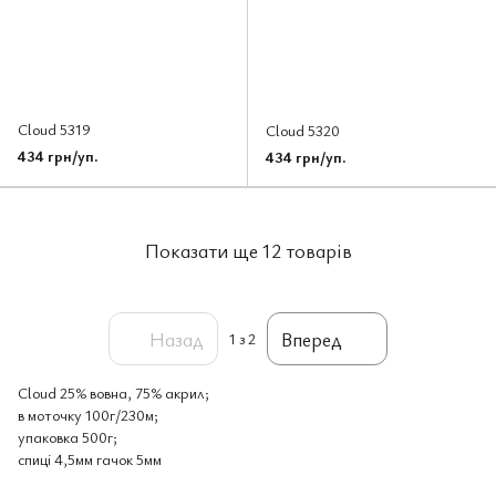
Cloud 5319
Cloud 5320
434 грн/уп.
434 грн/уп.
Показати ще 12 товарів
Назад
Вперед
1
з 2
Cloud 25% вовна, 75% акрил;
в моточку 100г/230м;
упаковка 500г;
спиці 4,5мм гачок 5мм