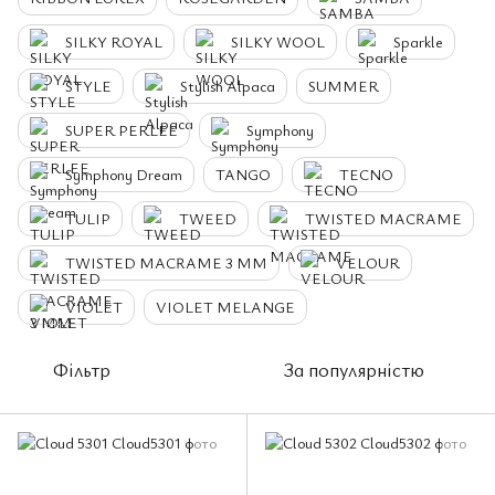
SILKY ROYAL
SILKY WOOL
Sparkle
STYLE
Stylish Alpaca
SUMMER
SUPER PERLEE
Symphony
Symphony Dream
TANGO
TECNO
TULIP
TWEED
TWISTED MACRAME
TWISTED MACRAME 3 MM
VELOUR
VIOLET
VIOLET MELANGE
Фільтр
За популярністю