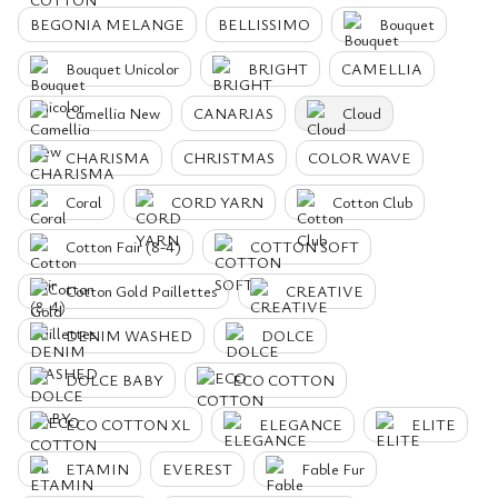
BEGONIA MELANGE
BELLISSIMO
Bouquet
Bouquet Unicolor
BRIGHT
CAMELLIA
Camellia New
CANARIAS
Cloud
CHARISMA
CHRISTMAS
COLOR WAVE
Coral
CORD YARN
Cotton Club
Cotton Fair (8-4)
COTTON SOFT
Cotton Gold Paillettes
CREATIVE
DENIM WASHED
DOLCE
DOLCE BABY
ECO COTTON
ECO COTTON XL
ELEGANCE
ELITE
ETAMIN
EVEREST
Fable Fur