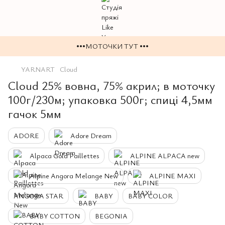
•••МОТОЧКИ ТУТ •••
YARNART
Cloud
Cloud 25% вовна, 75% акрил; в моточку
100г/230м; упаковка 500г; спиці 4,5мм
гачок 5мм
ADORE
Adore Dream
Alpaca Gold Paillettes
ALPINE ALPACA new
Alpine Angora Melange New
ALPINE MAXI
ANGORA STAR
BABY
BABY COLOR
BABY COTTON
BEGONIA