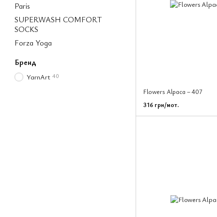
Paris
SUPERWASH COMFORT
SOCKS
Forza Yoga
Бренд
40
YarnArt
Flowers Alpaca – 407
316 грн/мот.