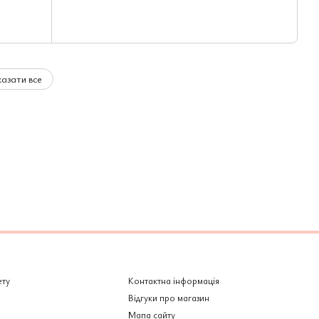
азати все
ету
Контактна інформація
Відгуки про магазин
Мапа сайту