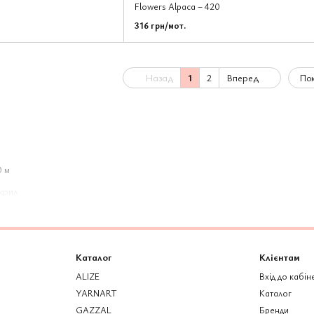
Flowers Alpaca – 420
316 грн/мот.
Назад
1
2
Вперед
Пок
0 м
крил
Каталог
Клієнтам
ALIZE
Вхід до кабін
YARNART
Каталог
GAZZAL
Бренди