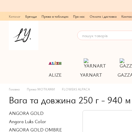
Перейти до основного контенту
Каталог
Бренди
Пряжа в таблицях
Про нас
Оплата і доставка
Контак
ALIZE
YARNART
GAZZ
Головна
Пряжа МОТКАМИ
FLOWERS ALPACA
Вага та довжина 250 г - 940 
ANGORA GOLD
Angora Luks Color
ANGORA GOLD OMBRE