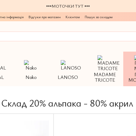
•••МОТОЧКИ ТУТ •••
тна інформація
Відгуки про магазин
Клієнтам
Пошук за складом
MADAME
AL
Nako
LANOSO
TRICOTE
МО
м Склад 20% альпака - 80% акрил