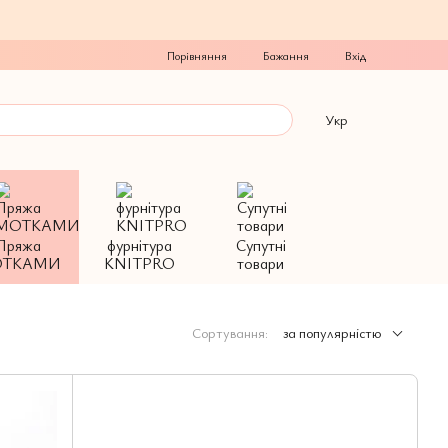
Порівняння
Бажання
Вхід
Укр
Пряжа
фурнітура
Супутні
ТКАМИ
KNITPRO
товари
Сортування:
за популярністю