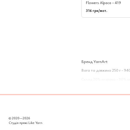
Flowers Alpaca – 419
316 грн/мот.
Бренд YarnArt
Вага та довжина 250 г - 94
Склад 20% альпака - 80% а
© 2020—2026
Студія пряжі Like Yarn