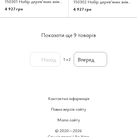
150301 Набір дерев’яних знімних спиць “Grande” (Normal) Ginger KnitPro
150302 Набір дерев’яних знімних коротких спиць “Grande” (Special) Ginger KnitPro
4 927 грн
4 927 грн
Показати ще 9 товарів
Назад
Вперед
1
з 2
Контактна інформація
Повна версія сайту
Мапа сайту
© 2020—2026
Студія пряжі Like Yarn