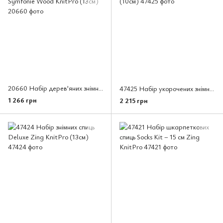
20660 Набір дерев’яних знімних спиць для початківців Symfonie Wood KnitPro (13см)
47425 Набір укорочених знімних спиць Zing KnitPro (10см)
1 266 грн
2 215 грн