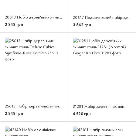
20613 Набір дерев'яних знімних спиць Deluxe Symfonie Wood KnitPro — СУПЕР ЦІНА
20617 Подарунковий набір дерев'яних знімних спиць Deluxe Symfonie Rose KnitPro
2 848 грн
3 842 грн
25613 Набір дерев'яних знімних спиць Deluxe Cubics Symfonie-Rose KnitPro
31281 Набір дерев'яних знімних спиць 31281 (Normal) Ginger KnitPro
2 848 грн
4 520 грн