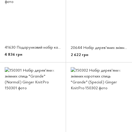
41630 Подарунковий набір карбонових спиць Karbonz Knit Pro (Box of Joy) (13см)
20644 Набір дерев’яних знімних спиць Indigo Wood KnitPro (13см)
4 836 грн
2 622 грн