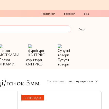
Порівняння
Бажання
Вхід
Укр
Пряжа
фурнітура
Супутні
ТКАМИ
KNITPRO
товари
ці/гачок 5мм
Сортування:
за популярністю
РОЗПРОДАЖ