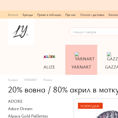
Перейти до основного контенту
Каталог
Бренди
Пряжа в таблицях
Про нас
Оплата і доставка
Контак
ALIZE
YARNART
GAZZ
Головна
YARNART
Passion
20% вовна / 80% акрил в мотк
ADORE
РОЗПРОДАЖ
Adore Dream
Alpaca Gold Paillettes