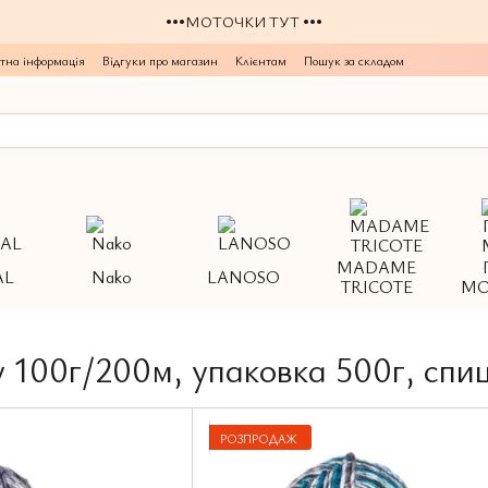
•••МОТОЧКИ ТУТ •••
тна інформація
Відгуки про магазин
Клієнтам
Пошук за складом
MADAME
AL
Nako
LANOSO
TRICOTE
МО
у 100г/200м, упаковка 500г, спи
РОЗПРОДАЖ