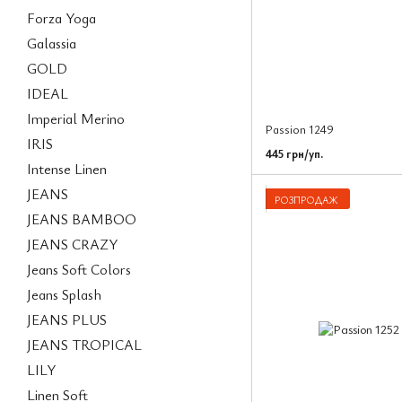
Forza Yoga
Galassia
GOLD
IDEAL
Imperial Merino
Passion 1249
IRIS
445 грн/уп.
Intense Linen
JEANS
РОЗПРОДАЖ
JEANS BAMBOO
JEANS CRAZY
Jeans Soft Colors
Jeans Splash
JEANS PLUS
JEANS TROPICAL
LILY
Linen Soft