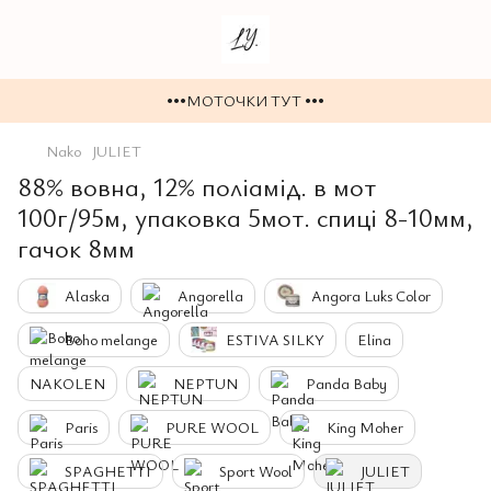
•••МОТОЧКИ ТУТ •••
Nako
JULIET
88% вовна, 12% поліамід. в мот
100г/95м, упаковка 5мот. спиці 8-10мм,
гачок 8мм
Alaska
Angorella
Angora Luks Color
Boho melange
ESTIVA SILKY
Elina
NAKOLEN
NEPTUN
Panda Baby
Paris
PURE WOOL
King Moher
SPAGHETTI
Sport Wool
JULIET