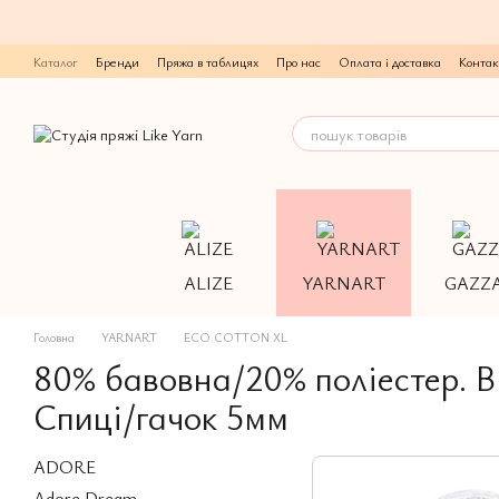
Перейти до основного контенту
Каталог
Бренди
Пряжа в таблицях
Про нас
Оплата і доставка
Контак
ALIZE
YARNART
GAZZ
Головна
YARNART
ECO COTTON XL
80% бавовна/20% поліестер. В 
Спиці/гачок 5мм
ADORE
Adore Dream