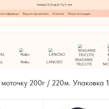
•••МОТОЧКИ ТУТ •••
тна інформація
Відгуки про магазин
Клієнтам
Пошук за складом
MADAME
AL
Nako
LANOSO
TRICOTE
МО
моточку 200г / 220м. Упаковка 1