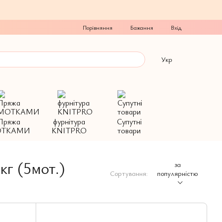
Порівняння
Бажання
Вхід
Укр
Пряжа
фурнітура
Супутні
ТКАМИ
KNITPRO
товари
кг (5мот.)
за
Сортування:
популярністю