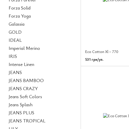
Forza Solid
Forza Yoga
Galassia
GOLD
IDEAL
Imperial Merino
Eco Cotton Xl – 770
IRIS
531 грн/уп.
Intense Linen
JEANS
JEANS BAMBOO
JEANS CRAZY
Jeans Soft Colors
Jeans Splash
JEANS PLUS
JEANS TROPICAL
LILY