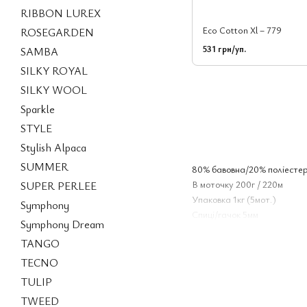
RIBBON LUREX
Eco Cotton Xl – 779
ROSEGARDEN
531 грн/уп.
SAMBA
SILKY ROYAL
SILKY WOOL
Sparkle
STYLE
Stylish Alpaca
SUMMER
80% бавовна/20% поліесте
В моточку 200г / 220м
SUPER PERLEE
Упаковка 1кг (5мот.)
Symphony
Спиці/гачок 5мм
Symphony Dream
TANGO
TECNO
TULIP
TWEED