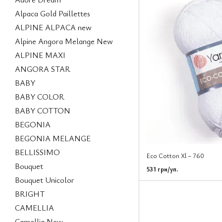
Alpaca Gold Paillettes
ALPINE ALPACA new
Alpine Angora Melange New
ALPINE MAXI
ANGORA STAR
BABY
BABY COLOR
BABY COTTON
BEGONIA
BEGONIA MELANGE
BELLISSIMO
Eco Cotton Xl – 760
Bouquet
531 грн/уп.
Bouquet Unicolor
BRIGHT
CAMELLIA
Camellia New