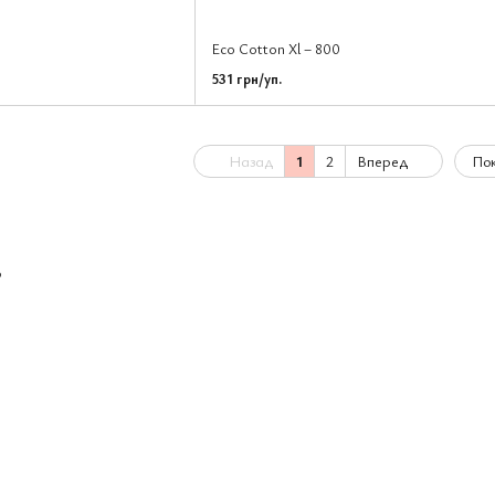
Eco Cotton Xl – 800
531 грн/уп.
Назад
1
2
Вперед
Пок
р