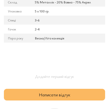
Склад
5% Металлік - 20% Вовна - 75% Aкрил
Упаковка
5 x 100 гр.
Спиці
3-6
Гачок
2-4
Пора року
Весна/Літо колекція
Додайте перший відгук
Написати відгук