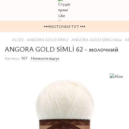
•••МОТОЧКИ ТУТ •••
ALIZE
ANGORA GOLD SİMLİ
ANGORA GOLD SİMLİ Alize
A
ANGORA GOLD SİMLİ 62 - молочний
Артикул:
107
Написати відгук