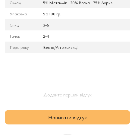
Склад
5% Металлік - 20% Вовна - 75% Aкрил
Упаковка
5 x 100 гр.
Спиці
3-6
Гачок
2-4
Пора року
Весна/Літо колекція
Додайте перший відгук
Написати відгук