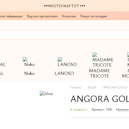
•••МОТОЧКИ ТУТ •••
тна інформація
Відгуки про магазин
Клієнтам
Пошук за складом
MADAME
AL
Nako
LANOSO
TRICOTE
МО
Головна
ALIZE
ANGORA GOLD
ANGORA GOLD
В наявності
Артикул: 108
Написат