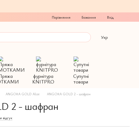
Порівняння
Бажання
Вхід
Укр
Пряжа
фурнітура
Супутні
ТКАМИ
KNITPRO
товари
ANGORA GOLD Alize
ANGORA GOLD 2 - шафран
 2 - шафран
и відгук