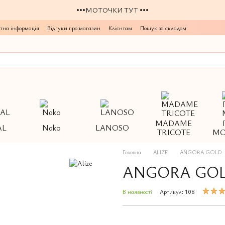
•••МОТОЧКИ ТУТ •••
тна інформація
Відгуки про магазин
Клієнтам
Пошук за складом
MADAME
AL
Nako
LANOSO
TRICOTE
МО
Головна
ALIZE
ANGORA GOLD
ANGORA GOLD 
В наявності
Артикул: 108