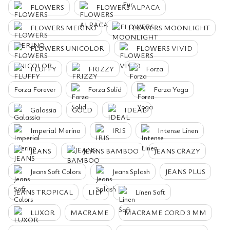
FLOWERS
FLOWERS ALPACA
FLOWERS MERINO
FLOWERS MOONLIGHT
FLOWERS UNICOLOR
FLOWERS VIVID
FLUFFY
FRIZZY
Forza
Forza Forever
Forza Solid
Forza Yoga
Galassia
GOLD
IDEAL
Imperial Merino
IRIS
Intense Linen
JEANS
JEANS BAMBOO
JEANS CRAZY
Jeans Soft Colors
Jeans Splash
JEANS PLUS
JEANS TROPICAL
LILY
Linen Soft
LUXOR
MACRAME
MACRAME CORD 3 MM