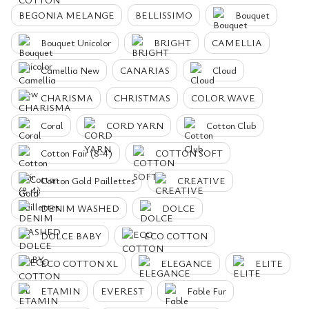
BEGONIA MELANGE
BELLISSIMO
Bouquet
Bouquet Unicolor
BRIGHT
CAMELLIA
Camellia New
CANARIAS
Cloud
CHARISMA
CHRISTMAS
COLOR WAVE
Coral
CORD YARN
Cotton Club
Cotton Fair (8-4)
COTTON SOFT
Cotton Gold Paillettes
CREATIVE
DENIM WASHED
DOLCE
DOLCE BABY
ECO COTTON
ECO COTTON XL
ELEGANCE
ELITE
ETAMIN
EVEREST
Fable Fur