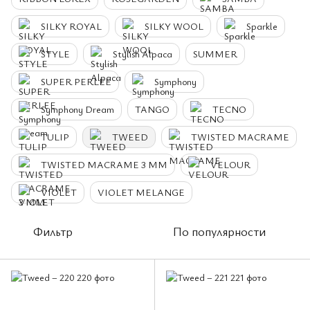
SILKY ROYAL
SILKY WOOL
Sparkle
STYLE
Stylish Alpaca
SUMMER
SUPER PERLEE
Symphony
Symphony Dream
TANGO
TECNO
TULIP
TWEED
TWISTED MACRAME
TWISTED MACRAME 3 MM
VELOUR
VIOLET
VIOLET MELANGE
Фильтр
По популярности