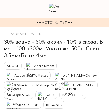
•••МОТОЧКИ ТУТ •••
YARNART
TWEED
30% вовна - 60% акрил - 10% віскоза, В
мот. 100г/300м. Упаковка 500г. Спиці
3.5мм/Гачок 4мм
ADORE
Adore Dream
Alpaca Gold Paillettes
ALPINE ALPACA new
Alpine Angora Melange New
ALPINE MAXI
ANGORA STAR
BABY
BABY COLOR
BABY COTTON
BEGONIA