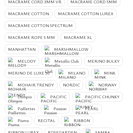
MACRAME CORD 3MM VR
MACRAME CORD 5MM
MACRAME COTTON
MACRAME COTTON LUREX
MACRAME COTTON SPECTRUM
MACRAME ROPE 5 MM
MACRAME XL
MANHATTAN
MARSHMALLOW
MELODY
Metallic Club
MERINO BULKY
MERINO DE LUXE 50
MILANO
MINK
MOHAIR TRENDY
NORDIC
NORWAY
Olimpia
PACIFIC
PACIFIC CHUNKY
Paillettes
Passion
PEARL
Piuma
RECITAL
RIBBON
RIBBON LUREX
ROSEGARDEN
SAMBA