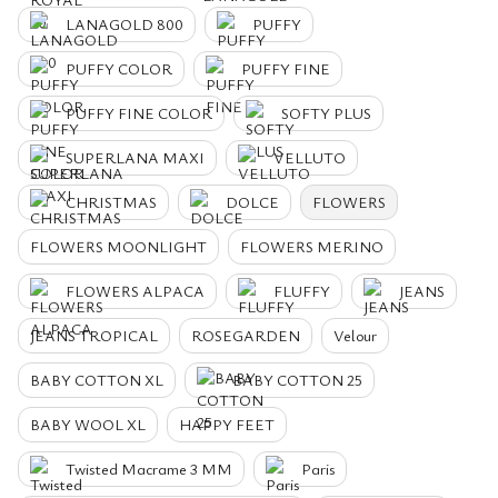
LANAGOLD 800
PUFFY
PUFFY COLOR
PUFFY FINE
PUFFY FINE COLOR
SOFTY PLUS
SUPERLANA MAXI
VELLUTO
CHRISTMAS
DOLCE
FLOWERS
FLOWERS MOONLIGHT
FLOWERS MERINO
FLOWERS ALPACA
FLUFFY
JEANS
JEANS TROPICAL
ROSEGARDEN
Velour
BABY COTTON XL
BABY COTTON 25
BABY WOOL XL
HAPPY FEET
Twisted Macrame 3 MM
Paris