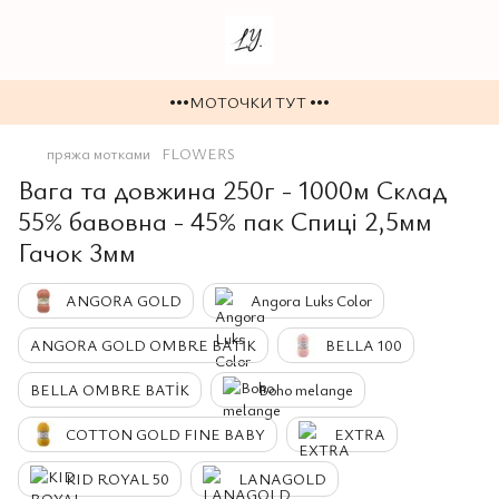
•••МОТОЧКИ ТУТ •••
пряжа мотками
FLOWERS
Вага та довжина 250г - 1000м Склад
55% бавовна - 45% пак Спиці 2,5мм
Гачок 3мм
ANGORA GOLD
Angora Luks Color
ANGORA GOLD OMBRE BATİK
BELLA 100
BELLA OMBRE BATİK
Boho melange
COTTON GOLD FINE BABY
EXTRA
KID ROYAL 50
LANAGOLD