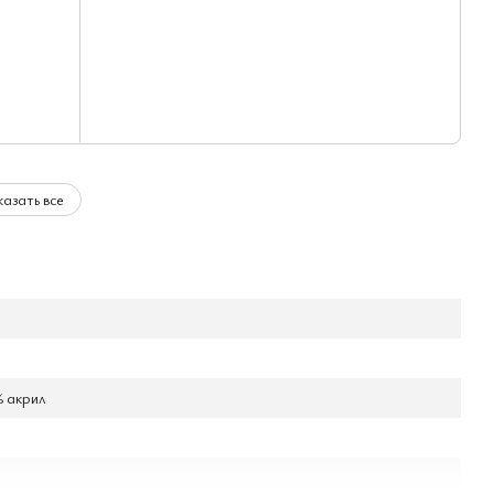
азать все
% акрил