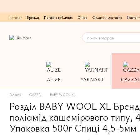
Перейти к основному контенту
Каталог
Бренды
Пряжа в таблицах
О нас
Оплата и доставка
Контак
ALIZE
YARNART
GAZZA
Главная
GAZZAL
BABY WOOL XL
Розділ BABY WOOL XL Бренд 
поліамід кашемірового типу, 
Упаковка 500г Спиці 4,5-5мм