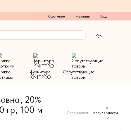
Сравнение
Желания
Вход
Рус
пряжа
фурнитура
Сопутствующие
отками
KNITPRO
товары
овна, 20%
0 гр, 100 м
по
Сортировка:
популярности