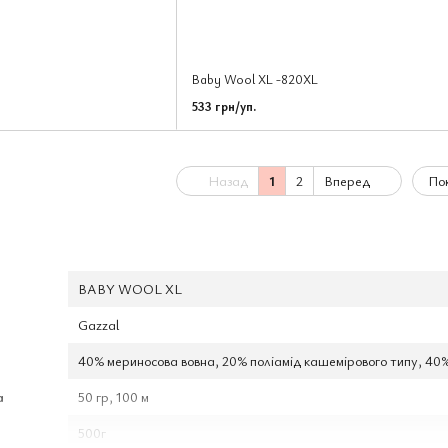
Baby Wool XL -820XL
533 грн/уп.
Назад
1
2
Вперед
Пок
BABY WOOL XL
Gazzal
40% мериносова вовна, 20% поліамід кашемірового типу, 40
а
50 гр, 100 м
500г