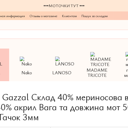
•••МОТОЧКИ ТУТ •••
тная информация
Отзывы о магазине
Клиентам
Пошук за складом
MADAME
L
Nako
LANOSO
TRICOTE
м
Gazzal Склад 40% мериносова в
40% акрил Вага та довжина мот 5
 Гачок 3мм